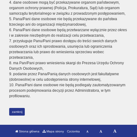
4. dane osobowe mogą być przekazywane organom państwowym,
organom ochrony prawnej (Policja, Prokuratura, Sąd) lub organom
samorządu terytorialnego w związku z prowadzonym postępowaniem,
5. Pana/Pani dane osobowe nie będą przekazywane do państwa
trzeciego ani do organizacji międzynarodowej,
6. Pana/Pani dane osobowe będą przetwarzane wyłącznie przez okres
i w zakresie niezbędnym do realizacji celu przetwarzania,
7. przysługuje Panu/Pani prawo dostępu do treści swoich danych
osobowych oraz ich sprostowania, usunięcia lub ograniczenia
przetwarzania lub prawo do wniesienia sprzeciwu wobec
przetwarzania,
8. ma Pan/Pani prawo wniesienia skargi do Prezesa Urzędu Ochrony
Danych Osobowych,
9. podanie przez Pana/Panią danych osobowych jest fakultatywne
(dobrowolne) w celu udostępnienia strony internetowej,
10. Pana/Pani dane osobowe nie będą podlegały zautomatyzowanym
procesom podejmowania decyzji przez Administratora, w tym
profilowaniu.
zamknij
Strona główna
Mapa strony
Czcionka