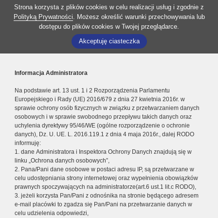
Strona korzysta z plików cookies w celu realizacji usług i zgodnie z
Polityką Prywatności
. Możesz określić warunki przechowywania lub
dostępu do plików cookies w Twojej przeglądarce.
Akceptuję ciasteczka
Informacja Administratora
Na podstawie art. 13 ust. 1 i 2 Rozporządzenia Parlamentu
Europejskiego i Rady (UE) 2016/679 z dnia 27 kwietnia 2016r. w
sprawie ochrony osób fizycznych w związku z przetwarzaniem danych
osobowych i w sprawie swobodnego przepływu takich danych oraz
uchylenia dyrektywy 95/46/WE (ogólne rozporządzenie o ochronie
danych), Dz. U. UE. L. 2016.119.1 z dnia 4 maja 2016r., dalej RODO
informuję:
1. dane Administratora i Inspektora Ochrony Danych znajdują się w
linku „Ochrona danych osobowych”,
2. Pana/Pani dane osobowe w postaci adresu IP, są przetwarzane w
celu udostępniania strony internetowej oraz wypełnienia obowiązków
prawnych spoczywających na administratorze(art.6 ust.1 lit.c RODO),
3. jeżeli korzysta Pan/Pani z odnośnika na stronie będącego adresem
e-mail placówki to zgadza się Pan/Pani na przetwarzanie danych w
celu udzielenia odpowiedzi,