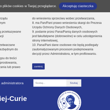
o plików cookies w Twojej przeglądarce.
Akceptuję ciasteczka
orządu
do wniesienia sprzeciwu wobec przetwarzania,
onym
8. ma Pan/Pani prawo wniesienia skargi do Prezesa
Urzędu Ochrony Danych Osobowych,
dą przekazywane
9. podanie przez Pana/Panią danych osobowych
cji
jest fakultatywne (dobrowolne) w celu udostępnienia
strony internetowej,
zetwarzane
10. Pana/Pani dane osobowe nie będą podlegały
niezbędnym do
zautomatyzowanym procesom podejmowania
decyzji przez Administratora, w tym profilowaniu.
ępu do treści
prostowania,
zamknij
zania lub prawo
 administratora
Fraza
ej-Curie