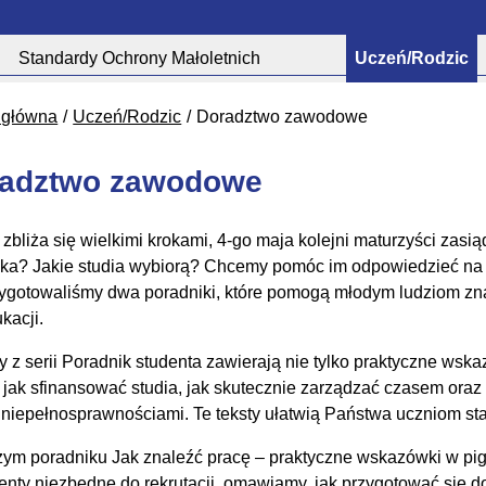
Standardy Ochrony Małoletnich
Uczeń/Rodzic
 główna
Uczeń/Rodzic
Doradztwo zawodowe
adztwo zawodowe
 zbliża się wielkimi krokami, 4-go maja kolejni maturzyści zasi
eka? Jakie studia wybiorą? Chcemy pomóc im odpowiedzieć na t
ygotowaliśmy dwa poradniki, które pomogą młodym ludziom znal
kacji.
ły z serii Poradnik studenta zawierają nie tylko praktyczne wsk
 jak sfinansować studia, jak skutecznie zarządzać czasem oraz
 niepełnosprawnościami. Te teksty ułatwią Państwa uczniom sta
ym poradniku Jak znaleźć pracę – praktyczne wskazówki w pi
nty niezbędne do rekrutacji, omawiamy, jak przygotować się do