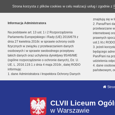
Strona korzysta z plików cookies w celu realizacji usług i zgodnie z
znajdują się w
Informacja Administratora
2. Pana/Pani da
przetwarzane w
Na podstawie art. 13 ust. 1 i 2 Rozporządzenia
internetowej o
Parlamentu Europejskiego i Rady (UE) 2016/679 z
prawnych spocz
dnia 27 kwietnia 2016r. w sprawie ochrony osób
ust.1 lit.c RODO
fizycznych w związku z przetwarzaniem danych
3. jeżeli korzy
osobowych i w sprawie swobodnego przepływu
będącego adres
takich danych oraz uchylenia dyrektywy 95/46/WE
Pan/Pani na pr
(ogólne rozporządzenie o ochronie danych), Dz. U.
udzielenia odp
UE. L. 2016.119.1 z dnia 4 maja 2016r., dalej RODO
4. dane osobo
informuję:
państwowym, or
1. dane Administratora i Inspektora Ochrony Danych
Stro
CLVII Liceum Ogól
w Warszawie