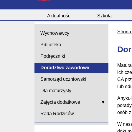
Aktualności
Szkoła
Strona
Wychowawcy
Biblioteka
Dor
Podręczniki
Matura
Doradztwo zawodowe
ich cz
Samorząd uczniowski
CA prz
lub edu
Dla maturzysty
Artyku
Zajęcia dodatkowe
porady
osób z
Rada Rodziców
W nasz
dokume