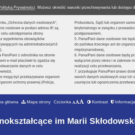
Polityką Prywatności
. Możesz określić warunki przechowywania lub dostępu d
 linku „Ochrona danych osobowych”,
Prokuratura, Sąd) lub organom sam
ne osobowe w postaci adresu IP, są
terytorialnego w związku z prowadz
 celu udostępniania strony
postępowaniem,
raz wypełnienia obowiązków
5. Pana/Pani dane osobowe nie bę
ywających na administratorze(art.6
do państwa trzeciego ani do organiza
),
międzynarodowej,
sta Pan/Pani z odnośnika na stronie
6. Pana/Pani dane osobowe będą pr
em e-mail placówki to zgadza się
wyłącznie przez okres i w zakresie 
zetwarzanie danych w celu
realizacji celu przetwarzania,
owiedzi,
7. przysługuje Panu/Pani prawo dost
we mogą być przekazywane organom
swoich danych osobowych oraz ich s
ganom ochrony prawnej (Policja,
usunięcia lub ograniczenia przetwar
na główna
Mapa strony
Czcionka
Kontrast
Informacja
nokształcące im Marii Skłodowski