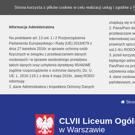
Strona korzysta z plików cookies w celu realizacji usług i zgodnie z
znajdują się w
Informacja Administratora
2. Pana/Pani da
przetwarzane w
Na podstawie art. 13 ust. 1 i 2 Rozporządzenia
internetowej o
Parlamentu Europejskiego i Rady (UE) 2016/679 z
prawnych spocz
dnia 27 kwietnia 2016r. w sprawie ochrony osób
ust.1 lit.c RODO
fizycznych w związku z przetwarzaniem danych
3. jeżeli korzy
osobowych i w sprawie swobodnego przepływu
będącego adres
takich danych oraz uchylenia dyrektywy 95/46/WE
Pan/Pani na pr
(ogólne rozporządzenie o ochronie danych), Dz. U.
udzielenia odp
UE. L. 2016.119.1 z dnia 4 maja 2016r., dalej RODO
4. dane osobo
informuję:
państwowym, or
1. dane Administratora i Inspektora Ochrony Danych
Stro
CLVII Liceum Ogól
w Warszawie