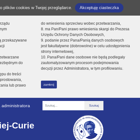
o plików cookies w Twojej przeglądarce.
Akceptuję ciasteczka
orządu
do wniesienia sprzeciwu wobec przetwarzania,
onym
8. ma Pan/Pani prawo wniesienia skargi do Prezesa
Urzędu Ochrony Danych Osobowych,
dą przekazywane
9. podanie przez Pana/Panią danych osobowych
cji
jest fakultatywne (dobrowolne) w celu udostępnienia
strony internetowej,
zetwarzane
10. Pana/Pani dane osobowe nie będą podlegały
niezbędnym do
zautomatyzowanym procesom podejmowania
decyzji przez Administratora, w tym profilowaniu.
ępu do treści
prostowania,
zamknij
zania lub prawo
 administratora
Fraza
ej-Curie