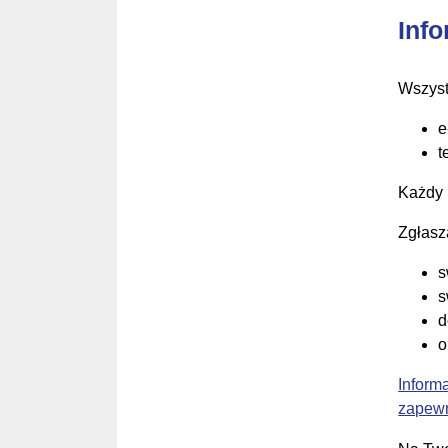
Inf
Wszyst
e
t
Każdy 
Zgłasz
s
s
d
o
Inform
zapewn