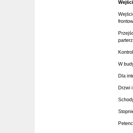
Wejści
Wejści
fronto
Przejśc
parterz
Kontrol
W budy
Dla in
Drzwi 
Schody
Stopni
Petenc