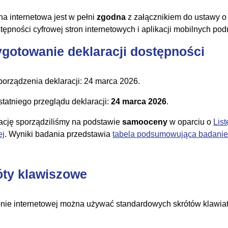
na internetowa jest w pełni
zgodna
z załącznikiem do ustawy o 
stępności cyfrowej stron internetowych i aplikacji mobilnych po
ygotowanie deklaracji dostępności
porządzenia deklaracji:
24 marca 2026
.
statniego przeglądu deklaracji:
24 marca 2026
.
ację sporządziliśmy na podstawie
samooceny
w oparciu o
Lis
ej
. Wyniki badania przedstawia
tabela podsumowująca badanie 
óty klawiszowe
onie internetowej można używać standardowych skrótów klawiat