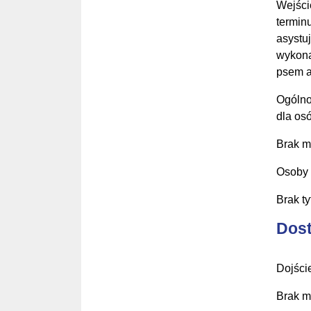
Wejści
termin
asystu
wykona
psem a
Ogólno
dla os
Brak m
Osoby 
Brak t
Dost
Dojści
Brak m