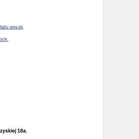
alu gov.pl
.
ich
.
zyskiej 18a.