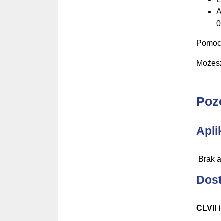
A
0
Pomocn
Możesz
Poz
Apli
Brak a
Dost
CLVII 