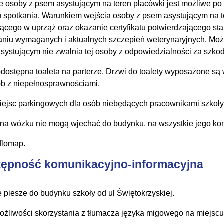
e osoby z psem asystującym na teren placówki jest możliwe p
u spotkania. Warunkiem wejścia osoby z psem asystującym na t
jącego w uprząż oraz okazanie certyfikatu potwierdzającego st
niu wymaganych i aktualnych szczepień weterynaryjnych. Możl
systującym nie zwalnia tej osoby z odpowiedzialności za szko
dostępna toaleta na parterze. Drzwi do toalety wyposażone są
ób z niepełnosprawnościami.
iejsc parkingowych dla osób niebędących pracownikami szkoły
na wózku nie mogą wjechać do budynku, na wszystkie jego ko
yflomap.
ępność komunikacyjno-informacyjna
e piesze do budynku szkoły od ul Świętokrzyskiej.
ożliwości skorzystania z tłumacza języka migowego na miejscu 