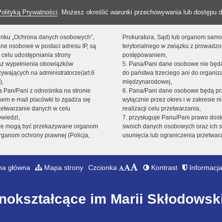
Polityką Prywatności
. Możesz określić warunki przechowywania lub dostępu d
 linku „Ochrona danych osobowych”,
Prokuratura, Sąd) lub organom sam
ne osobowe w postaci adresu IP, są
terytorialnego w związku z prowadz
 celu udostępniania strony
postępowaniem,
raz wypełnienia obowiązków
5. Pana/Pani dane osobowe nie bę
ywających na administratorze(art.6
do państwa trzeciego ani do organiza
),
międzynarodowej,
sta Pan/Pani z odnośnika na stronie
6. Pana/Pani dane osobowe będą pr
em e-mail placówki to zgadza się
wyłącznie przez okres i w zakresie 
zetwarzanie danych w celu
realizacji celu przetwarzania,
owiedzi,
7. przysługuje Panu/Pani prawo dost
we mogą być przekazywane organom
swoich danych osobowych oraz ich s
ganom ochrony prawnej (Policja,
usunięcia lub ograniczenia przetwar
na główna
Mapa strony
Czcionka
Kontrast
Informacja
nokształcące im Marii Skłodowski