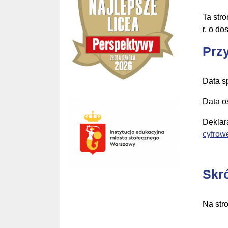
Ta stro
r. o do
Prz
Data s
Data o
Deklar
cyfrow
Skr
Na str