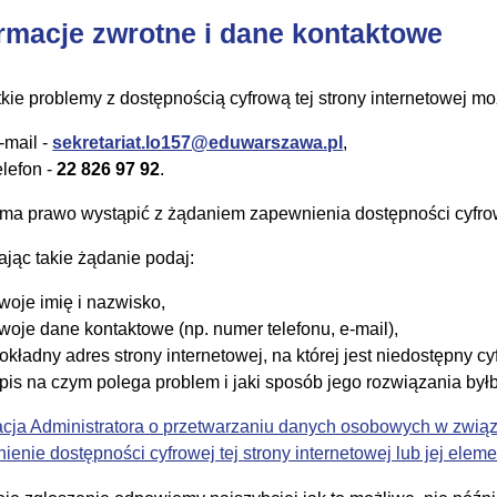
ormacje zwrotne i dane kontaktowe
kie problemy z dostępnością cyfrową tej strony internetowej mo
-mail -
sekretariat.lo157@eduwarszawa.pl
,
elefon -
22 826 97 92
.
ma prawo wystąpić z żądaniem zapewnienia dostępności cyfrowej
ając takie żądanie podaj:
woje imię i nazwisko,
woje dane kontaktowe (np. numer telefonu, e-mail),
okładny adres strony internetowej, na której jest niedostępny cy
pis na czym polega problem i jaki sposób jego rozwiązania był
acja Administratora o przetwarzaniu danych osobowych w związ
ienie dostępności cyfrowej tej strony internetowej lub jej elem