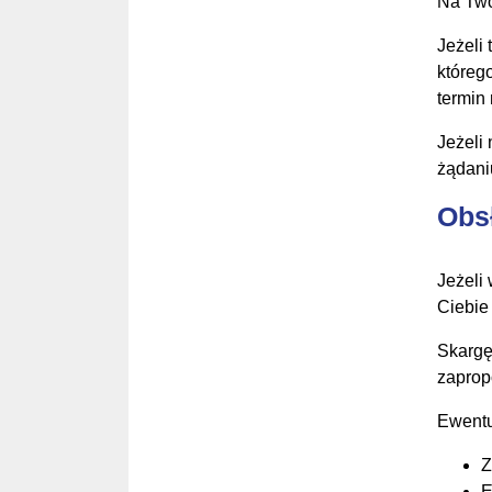
Na Two
Jeżeli 
któreg
termin 
Jeżeli
żądani
Obs
Jeżeli
Ciebie
Skargę
zaprop
Ewentu
Z
E