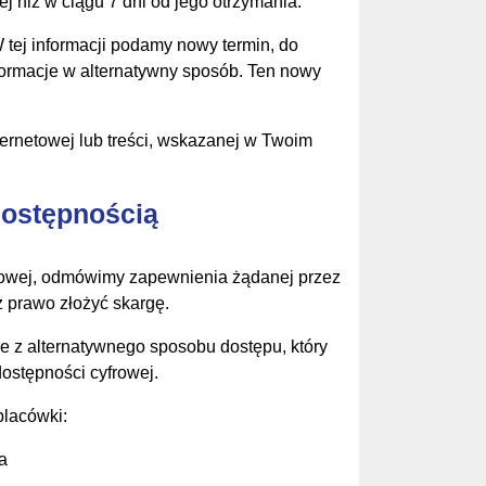
j niż w ciągu 7 dni od jego otrzymania.
W tej informacji podamy nowy termin, do
formacje w alternatywny sposób. Ten nowy
ternetowej lub treści, wskazanej w Twoim
dostępnością
frowej, odmówimy zapewnienia żądanej przez
z prawo złożyć skargę.
ie z alternatywnego sposobu dostępu, który
ostępności cyfrowej.
placówki:
a