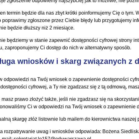
je zgłoszenie odpowiemy najszybciej jak to możliwe, nie późnie
ten termin będzie dla nas zbyt krótki poinformujemy Cię o tym. 
o poprawimy zgłoszone przez Ciebie błędy lub przygotujemy in
nie będzie dłuższy niż 2 miesiące.
 nie będziemy w stanie zapewnić dostępności cyfrowej strony in
u, zaproponujemy Ci dostęp do nich w alternatywny sposób.
ługa wniosków i skarg związanych z 
 w odpowiedzi na Twój wniosek o zapewnienie dostępności cy
 dostępności cyfrowej, a Ty nie zgadzasz się z tą odmową, mas
 masz prawo złożyć także, jeśli nie zgadzasz się na skorzystan
onowaliśmy Ci w odpowiedzi na Twój wniosek o zapewnienie d
alną skargę złóż listownie lub mailem do kierownictwa naszej 
a rozpatrywanie uwag i wniosków odpowiada: Bożena Siedlisk
-mail: sekretariat.lo157@eduwarszawa.pl