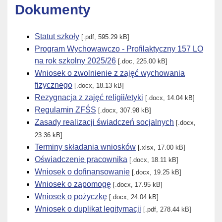
Dokumenty
Statut szkoły
[.pdf, 595.29 kB]
Program Wychowawczo - Profilaktyczny 157 LO
na rok szkolny 2025/26
[.doc, 225.00 kB]
Wniosek o zwolnienie z zajęć wychowania
fizycznego
[.docx, 18.13 kB]
Rezygnacja z zajęć religii/etyki
[.docx, 14.04 kB]
Regulamin ZFŚS
[.docx, 307.98 kB]
Zasady realizacji świadczeń socjalnych
[.docx,
23.36 kB]
Terminy składania wniosków
[.xlsx, 17.00 kB]
Oświadczenie pracownika
[.docx, 18.11 kB]
Wniosek o dofinansowanie
[.docx, 19.25 kB]
Wniosek o zapomogę
[.docx, 17.95 kB]
Wniosek o pożyczkę
[.docx, 24.04 kB]
Wniosek o duplikat legitymacji
[.pdf, 278.44 kB]