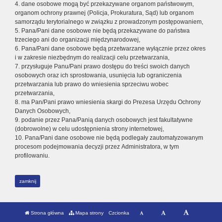
4. dane osobowe mogą być przekazywane organom państwowym,
organom ochrony prawnej (Policja, Prokuratura, Sąd) lub organom
samorządu terytorialnego w związku z prowadzonym postępowaniem,
5. Pana/Pani dane osobowe nie będą przekazywane do państwa
trzeciego ani do organizacji międzynarodowej,
6. Pana/Pani dane osobowe będą przetwarzane wyłącznie przez okres
i w zakresie niezbędnym do realizacji celu przetwarzania,
7. przysługuje Panu/Pani prawo dostępu do treści swoich danych
osobowych oraz ich sprostowania, usunięcia lub ograniczenia
przetwarzania lub prawo do wniesienia sprzeciwu wobec
przetwarzania,
8. ma Pan/Pani prawo wniesienia skargi do Prezesa Urzędu Ochrony
Danych Osobowych,
9. podanie przez Pana/Panią danych osobowych jest fakultatywne
(dobrowolne) w celu udostępnienia strony internetowej,
10. Pana/Pani dane osobowe nie będą podlegały zautomatyzowanym
procesom podejmowania decyzji przez Administratora, w tym
profilowaniu.
zamknij
Strona główna
Mapa strony
Czcionka