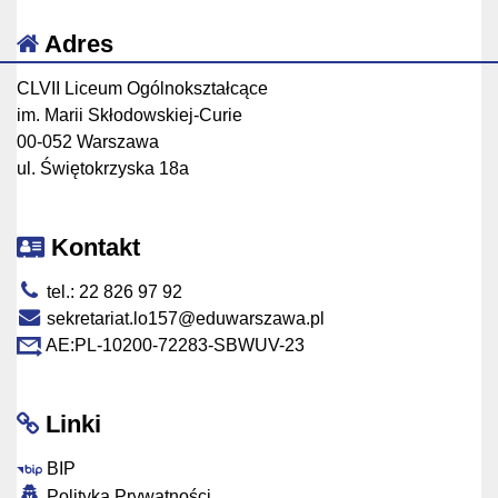
Adres
CLVII Liceum Ogólnokształcące
im. Marii Skłodowskiej-Curie
00-052 Warszawa
ul. Świętokrzyska 18a
Kontakt
tel.: 22 826 97 92
sekretariat.lo157@eduwarszawa.pl
AE:PL-10200-72283-SBWUV-23
Linki
BIP
Polityka Prywatności