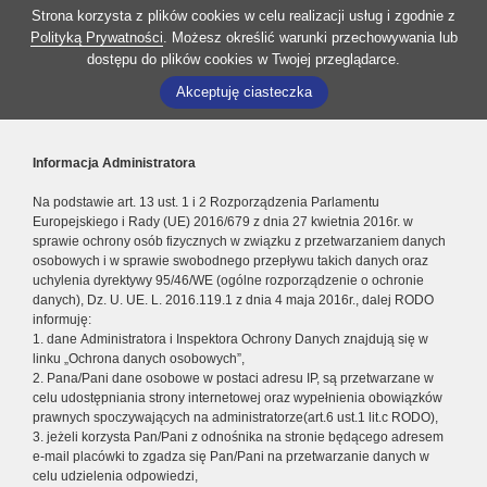
Strona korzysta z plików cookies w celu realizacji usług i zgodnie z
Polityką Prywatności
. Możesz określić warunki przechowywania lub
dostępu do plików cookies w Twojej przeglądarce.
Akceptuję ciasteczka
Informacja Administratora
Na podstawie art. 13 ust. 1 i 2 Rozporządzenia Parlamentu
Europejskiego i Rady (UE) 2016/679 z dnia 27 kwietnia 2016r. w
sprawie ochrony osób fizycznych w związku z przetwarzaniem danych
osobowych i w sprawie swobodnego przepływu takich danych oraz
uchylenia dyrektywy 95/46/WE (ogólne rozporządzenie o ochronie
danych), Dz. U. UE. L. 2016.119.1 z dnia 4 maja 2016r., dalej RODO
informuję:
1. dane Administratora i Inspektora Ochrony Danych znajdują się w
linku „Ochrona danych osobowych”,
2. Pana/Pani dane osobowe w postaci adresu IP, są przetwarzane w
celu udostępniania strony internetowej oraz wypełnienia obowiązków
prawnych spoczywających na administratorze(art.6 ust.1 lit.c RODO),
3. jeżeli korzysta Pan/Pani z odnośnika na stronie będącego adresem
e-mail placówki to zgadza się Pan/Pani na przetwarzanie danych w
celu udzielenia odpowiedzi,