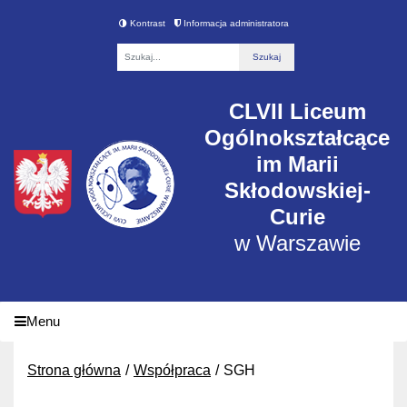
Kontrast
Informacja administratora
Fraza
CLVII Liceum
Ogólnokształcące
im Marii
Skłodowskiej-
Curie
w Warszawie
Menu
Strona główna
Współpraca
SGH