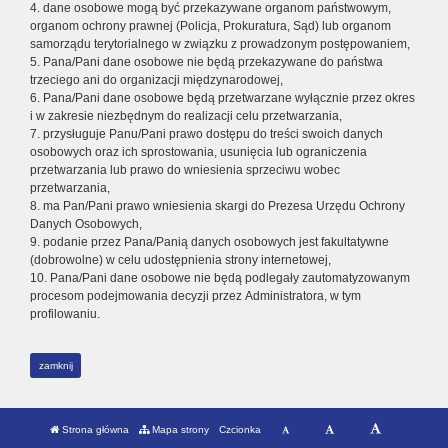
4. dane osobowe mogą być przekazywane organom państwowym,
organom ochrony prawnej (Policja, Prokuratura, Sąd) lub organom
samorządu terytorialnego w związku z prowadzonym postępowaniem,
5. Pana/Pani dane osobowe nie będą przekazywane do państwa
trzeciego ani do organizacji międzynarodowej,
6. Pana/Pani dane osobowe będą przetwarzane wyłącznie przez okres
i w zakresie niezbędnym do realizacji celu przetwarzania,
7. przysługuje Panu/Pani prawo dostępu do treści swoich danych
osobowych oraz ich sprostowania, usunięcia lub ograniczenia
przetwarzania lub prawo do wniesienia sprzeciwu wobec
przetwarzania,
8. ma Pan/Pani prawo wniesienia skargi do Prezesa Urzędu Ochrony
Danych Osobowych,
9. podanie przez Pana/Panią danych osobowych jest fakultatywne
(dobrowolne) w celu udostępnienia strony internetowej,
10. Pana/Pani dane osobowe nie będą podlegały zautomatyzowanym
procesom podejmowania decyzji przez Administratora, w tym
profilowaniu.
zamknij
Strona główna
Mapa strony
Czcionka