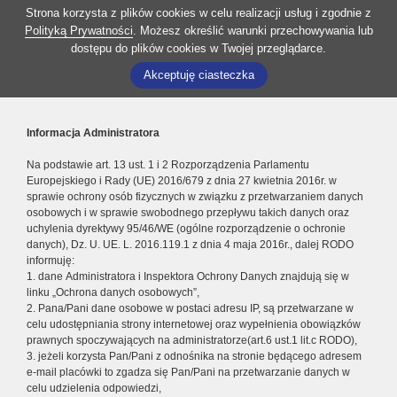
Strona korzysta z plików cookies w celu realizacji usług i zgodnie z
Polityką Prywatności
. Możesz określić warunki przechowywania lub
dostępu do plików cookies w Twojej przeglądarce.
Akceptuję ciasteczka
Informacja Administratora
Na podstawie art. 13 ust. 1 i 2 Rozporządzenia Parlamentu
Europejskiego i Rady (UE) 2016/679 z dnia 27 kwietnia 2016r. w
sprawie ochrony osób fizycznych w związku z przetwarzaniem danych
osobowych i w sprawie swobodnego przepływu takich danych oraz
uchylenia dyrektywy 95/46/WE (ogólne rozporządzenie o ochronie
danych), Dz. U. UE. L. 2016.119.1 z dnia 4 maja 2016r., dalej RODO
informuję:
1. dane Administratora i Inspektora Ochrony Danych znajdują się w
linku „Ochrona danych osobowych”,
2. Pana/Pani dane osobowe w postaci adresu IP, są przetwarzane w
celu udostępniania strony internetowej oraz wypełnienia obowiązków
prawnych spoczywających na administratorze(art.6 ust.1 lit.c RODO),
3. jeżeli korzysta Pan/Pani z odnośnika na stronie będącego adresem
e-mail placówki to zgadza się Pan/Pani na przetwarzanie danych w
celu udzielenia odpowiedzi,