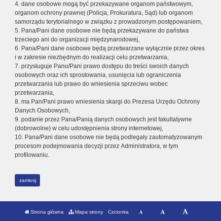
4. dane osobowe mogą być przekazywane organom państwowym,
organom ochrony prawnej (Policja, Prokuratura, Sąd) lub organom
samorządu terytorialnego w związku z prowadzonym postępowaniem,
5. Pana/Pani dane osobowe nie będą przekazywane do państwa
trzeciego ani do organizacji międzynarodowej,
6. Pana/Pani dane osobowe będą przetwarzane wyłącznie przez okres
i w zakresie niezbędnym do realizacji celu przetwarzania,
7. przysługuje Panu/Pani prawo dostępu do treści swoich danych
osobowych oraz ich sprostowania, usunięcia lub ograniczenia
przetwarzania lub prawo do wniesienia sprzeciwu wobec
przetwarzania,
8. ma Pan/Pani prawo wniesienia skargi do Prezesa Urzędu Ochrony
Danych Osobowych,
9. podanie przez Pana/Panią danych osobowych jest fakultatywne
(dobrowolne) w celu udostępnienia strony internetowej,
10. Pana/Pani dane osobowe nie będą podlegały zautomatyzowanym
procesom podejmowania decyzji przez Administratora, w tym
profilowaniu.
zamknij
Strona główna
Mapa strony
Czcionka