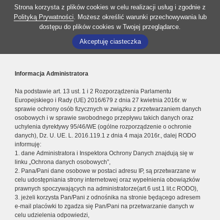
Strona korzysta z plików cookies w celu realizacji usług i zgodnie z
Polityką Prywatności
. Możesz określić warunki przechowywania lub
dostępu do plików cookies w Twojej przeglądarce.
Akceptuję ciasteczka
Informacja Administratora
Na podstawie art. 13 ust. 1 i 2 Rozporządzenia Parlamentu
Europejskiego i Rady (UE) 2016/679 z dnia 27 kwietnia 2016r. w
sprawie ochrony osób fizycznych w związku z przetwarzaniem danych
osobowych i w sprawie swobodnego przepływu takich danych oraz
uchylenia dyrektywy 95/46/WE (ogólne rozporządzenie o ochronie
danych), Dz. U. UE. L. 2016.119.1 z dnia 4 maja 2016r., dalej RODO
informuję:
1. dane Administratora i Inspektora Ochrony Danych znajdują się w
linku „Ochrona danych osobowych”,
2. Pana/Pani dane osobowe w postaci adresu IP, są przetwarzane w
celu udostępniania strony internetowej oraz wypełnienia obowiązków
prawnych spoczywających na administratorze(art.6 ust.1 lit.c RODO),
3. jeżeli korzysta Pan/Pani z odnośnika na stronie będącego adresem
e-mail placówki to zgadza się Pan/Pani na przetwarzanie danych w
celu udzielenia odpowiedzi,